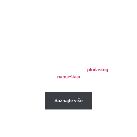
Namještaj
Ako ste ljubitelj modernog opremanja
enterijera, onda je pločasti namještaj pravi
izbor za Vas. Kod pločastog programa
koristimo najkvalitetnije materijale i vrhunsku
tehnologiju za proizvodnju
pločastog
namještaja
Saznajte više