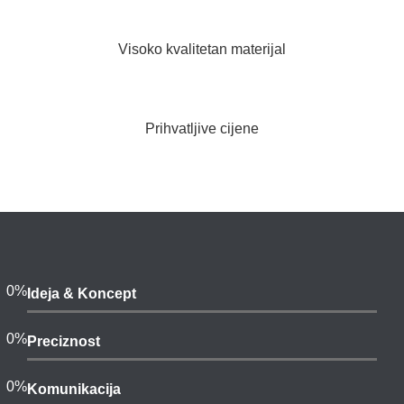
Visoko kvalitetan materijal
Prihvatljive cijene
0
%
Ideja & Koncept
0
%
Preciznost
0
%
Komunikacija