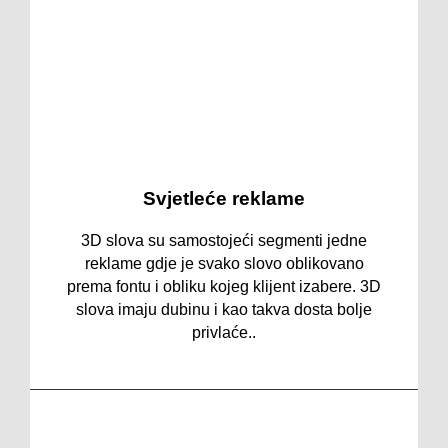
i da u potpunosti nosi pečat vašeg ukusa,
obratite se nama jer mi izrađujemo namještaj
po mjeri i želji naših klijenata.
Svjetleće reklame
3D slova su samostojeći segmenti jedne
reklame gdje je svako slovo oblikovano
prema fontu i obliku kojeg klijent izabere. 3D
slova imaju dubinu i kao takva dosta bolje
privlaće..