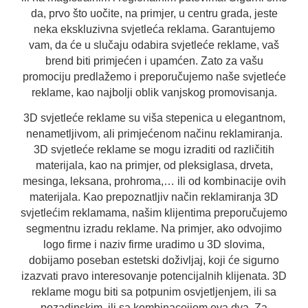
da, prvo što uočite, na primjer, u centru grada, jeste
neka ekskluzivna svjetleća reklama. Garantujemo
vam, da će u slučaju odabira svjetleće reklame, vaš
brend biti primjećen i upamćen. Zato za vašu
promociju predlažemo i preporučujemo naše svjetleće
reklame, kao najbolji oblik vanjskog promovisanja.
3D svjetleće reklame su viša stepenica u elegantnom,
nenametljivom, ali primjećenom načinu reklamiranja.
3D svjetleće reklame se mogu izraditi od različitih
materijala, kao na primjer, od pleksiglasa, drveta,
mesinga, leksana, prohroma,… ili od kombinacije ovih
materijala. Kao prepoznatljiv način reklamiranja 3D
svjetlećim reklamama, našim klijentima preporučujemo
segmentnu izradu reklame. Na primjer, ako odvojimo
logo firme i naziv firme uradimo u 3D slovima,
dobijamo poseban estetski doživljaj, koji će sigurno
izazvati pravo interesovanje potencijalnih klijenata. 3D
reklame mogu biti sa potpunim osvjetljenjem, ili sa
pozadinskim, ili sa kombinacoijom ova dva. Za