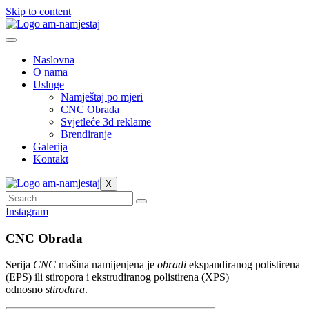
Skip to content
Naslovna
O nama
Usluge
Namještaj po mjeri
CNC Obrada
Svjetleće 3d reklame
Brendiranje
Galerija
Kontakt
X
Instagram
CNC
Obrada
Serija
CNC
mašina namijenjena je
obradi
ekspandiranog polistirena
(EPS) ili stiropora i ekstrudiranog polistirena (XPS)
odnosno
stirodura
.