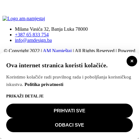
Milana Vasića 32, Banja Luka 78000
+387 65 833 754
info@amdesign.ba
© Copyright 2022 |
AM Namještaj
| All Rights Reserved | Powered
by
Web dizajn – S
×
Ova internet stranica koristi kolačiće.
Politika privatnosti
|
Politika kolačića
|
Pravne informacije
Koristimo kolačiće radi pravilnog rada i poboljšanja korisničkog
(Impressum)
iskustva.
Politika privatnosti
Politika privatnosti
|
Politika kolačića
|
Pravne informacije
PRIKAŽI DETALJE
(Impressum)
PRIHVATI SVE
© Copyright 2022 |
AM Namještaj
| All
Rights Reserved | Powered by
Web dizajn
ODBACI SVE
- S