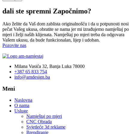
dali ste spremni
Započnimo?
Ako želite da Vaš dom zablista originalnošću i da u potpunosti nosi
pečat Vašeg ukusa, obratite se nama jer mi izrađujemo namještaj po
mjeri i želji naših klijenata. Namještaj po mjeri treba da odgovara
Vašem ukusu, da bude funkcionalan, lijep i udoban.
Pozovite nas
Milana Vasića 32, Banja Luka 78000
+387 65 833 754
info@amdesign.ba
Meni
Naslovna
O nama
Usluge
Namještaj po mjeri
CNC Obrada
Svjetleće 3d reklame
Brendiranje